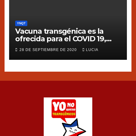
YNQT
Vacuna transgénica es la
ofrecida para el COVID 19,
dice Silvia Ribeiro de ETC
28 DE SEPTIEMBRE DE 2020
LUCIA
group