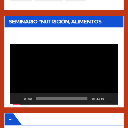
SEMINARIO “NUTRICIÓN, ALIMENTOS
TRADICIONALES Y AGROECOLOGÍA”
Reproductor
de
vídeo
00:00
01:43:19
–