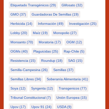
Etiquetado Transgénicos
(29)
Glifosato
(32)
GMO
(37)
Guardadoras De Semillas
(19)
Herbicida
(14)
Información
(49)
Investigación
(25)
Lobby
(20)
Maíz
(19)
Monopolio
(27)
Monsanto
(70)
Moratoria
(17)
OGM
(12)
OGMs
(40)
Plaguicidas
(25)
Rap-Chile
(5)
Resistencia
(15)
Roundup
(18)
SAG
(15)
Semilla-Campesina
(26)
Semillas
(37)
Semillas Libres
(34)
Soberanía Alimentaria
(41)
Soya
(12)
Syngenta
(12)
Transgenicos
(77)
Tribunal Constitucional
(7)
Unión Europea
(15)
Upov
(17)
Upov 91
(24)
USDA
(9)