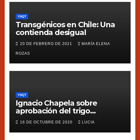
YNQT
Transgénicos en Chile: Una
contienda desigual
20 DE FEBRERO DE 2021
MARÍA ELENA
ROZAS
YNQT
Ignacio Chapela sobre
aprobación del trigo
transgénico en Argentina
16 DE OCTUBRE DE 2020
LUCIA