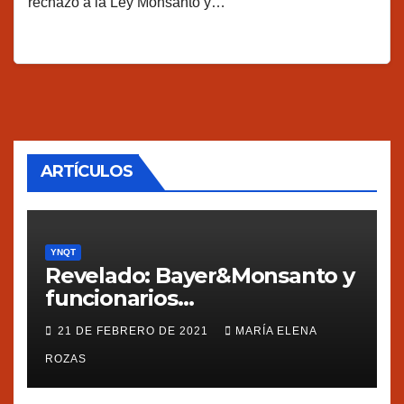
rechazo a la Ley Monsanto y…
ARTÍCULOS
YNQT
Revelado: Bayer&Monsanto y
funcionarios
estadounidenses
21 DE FEBRERO DE 2021
MARÍA ELENA
presionaron a México
ROZAS