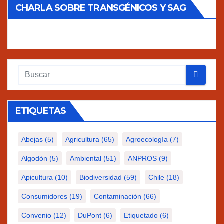
CHARLA SOBRE TRANSGÉNICOS Y SAG
ETIQUETAS
Abejas
(5)
Agricultura
(65)
Agroecología
(7)
Algodón
(5)
Ambiental
(51)
ANPROS
(9)
Apicultura
(10)
Biodiversidad
(59)
Chile
(18)
Consumidores
(19)
Contaminación
(66)
Convenio
(12)
DuPont
(6)
Etiquetado
(6)