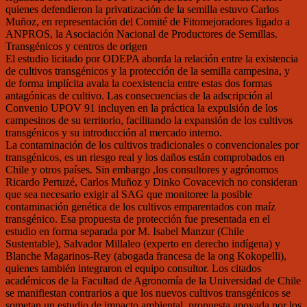
quienes defendieron la privatización de la semilla estuvo Carlos
Muñoz, en representación del Comité de Fitomejoradores ligado a
ANPROS, la Asociación Nacional de Productores de Semillas.
Transgénicos y centros de origen
El estudio licitado por ODEPA aborda la relación entre la existencia
de cultivos transgénicos y la protección de la semilla campesina, y
de forma implícita avala la coexistencia entre estas dos formas
antagónicas de cultivo. Las consecuencias de la adscripción al
Convenio UPOV 91 incluyen en la práctica la expulsión de los
campesinos de su territorio, facilitando la expansión de los cultivos
transgénicos y su introducción al mercado interno.
La contaminación de los cultivos tradicionales o convencionales por
transgénicos, es un riesgo real y los daños están comprobados en
Chile y otros países. Sin embargo ,los consultores y agrónomos
Ricardo Pertuzé, Carlos Muñoz y Dinko Covacevich no consideran
que sea necesario exigir al SAG que monitoree la posible
contaminación genética de los cultivos emparentados con maíz
transgénico. Esa propuesta de protección fue presentada en el
estudio en forma separada por M. Isabel Manzur (Chile
Sustentable), Salvador Millaleo (experto en derecho indígena) y
Blanche Magarinos-Rey (abogada francesa de la ong Kokopelli),
quienes también integraron el equipo consultor. Los citados
académicos de la Facultad de Agronomía de la Universidad de Chile
se manifiestan contrarios a que los nuevos cultivos transgénicos se
sometan un estudio de impacto ambiental, propuesta apoyada por los