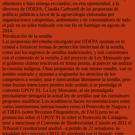
obtentores e hizo entrega en cambio, en esta oportunidad, a la
directora de ODEPA, Claudia Carbonell de las propuestas de
políticas públicas a favor de la agroecología elaboradas por
organizaciones campesinas, ambientales y de consumidores de todo
el país en un taller realizado con ese fin en Santiago en agosto de
2014.
Privatización de la semilla
Las propuestas del estudio encargado por ODEPA apuntan en lo
central a fortalecer formas de protección intelectual de la semilla,
como son los registros de semillas tradicionales, y son consistentes
con el contenido de la versión 2 del proyecto de Ley Monsanto que
el gobierno chileno reactivará en forma pronta, al parecer sin realizar
la consulta indígena. Otras propuestas de este mismo estudio, van en
sentido contrario y apuntan a resguardar los derechos de los
campesinos a vender, usar e intercambiar libremente la semilla, pero
estas buenas intenciones pierden todo sentido si se promulga el
convenio UPOV 91. La Ley Monsanto, al ser promulgada
precisamente derogaría la actual ley de semillas que los consultores
proponen modificar. Los académicos hacen recomendaciones sobre
varios instrumentos internacionales como el Protocolo de Nagoya y
el TIRFA (sobre Recursos Fitogenéticos, de FAO) pero no se
pronuncian sobre el UPOV 91 ni sobre el Protocolo de Cartagena,
pese a mencionar el Convenio de Biodiversidad. Cuando en 2011 el
Tribunal Constitucional analizó –a pedido de 21 senadores- la
legalidad del convenio UPOV 91 aprobado por el Senado, entre