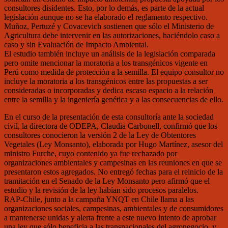
consultores disidentes. Esto, por lo demás, es parte de la actual
legislación aunque no se ha elaborado el reglamento respectivo.
Muñoz, Pertuzé y Covacevich sostienen que sólo el Ministerio de
Agricultura debe intervenir en las autorizaciones, haciéndolo caso a
caso y sin Evaluación de Impacto Ambiental.
El estudio también incluye un análisis de la legislación comparada
pero omite mencionar la moratoria a los transgénicos vigente en
Perú como medida de protección a la semilla. El equipo consultor no
incluye la moratoria a los transgénicos entre las propuestas a ser
consideradas o incorporadas y dedica escaso espacio a la relación
entre la semilla y la ingeniería genética y a las consecuencias de ello.
En el curso de la presentación de esta consultoría ante la sociedad
civil, la directora de ODEPA, Claudia Carbonell, confirmó que los
consultores conocieron la versión 2 de la Ley de Obtentores
Vegetales (Ley Monsanto), elaborada por Hugo Martínez, asesor del
ministro Furche, cuyo contenido ya fue rechazado por
organizaciones ambientales y campesinas en las reuniones en que se
presentaron estos agregados. No entregó fechas para el reinicio de la
tramitación en el Senado de la Ley Monsanto pero afirmó que el
estudio y la revisión de la ley habían sido procesos paralelos.
RAP-Chile, junto a la campaña YNQT en Chile llama a las
organizaciones sociales, campesinas, ambientales y de consumidores
a mantenerse unidas y alerta frente a este nuevo intento de aprobar
una ley que sólo beneficia a las transnacionales del agronegocio, y