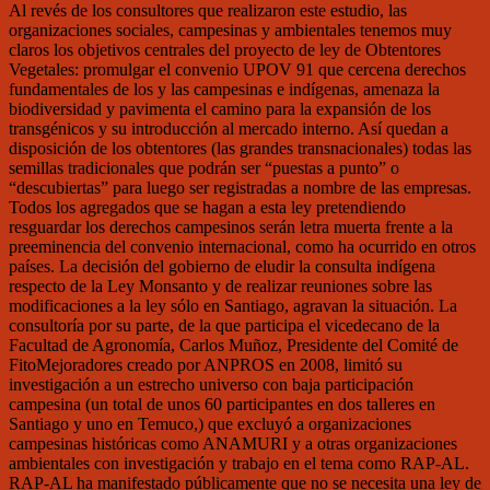
Al revés de los consultores que realizaron este estudio, las
organizaciones sociales, campesinas y ambientales tenemos muy
claros los objetivos centrales del proyecto de ley de Obtentores
Vegetales: promulgar el convenio UPOV 91 que cercena derechos
fundamentales de los y las campesinas e indígenas, amenaza la
biodiversidad y pavimenta el camino para la expansión de los
transgénicos y su introducción al mercado interno. Así quedan a
disposición de los obtentores (las grandes transnacionales) todas las
semillas tradicionales que podrán ser “puestas a punto” o
“descubiertas” para luego ser registradas a nombre de las empresas.
Todos los agregados que se hagan a esta ley pretendiendo
resguardar los derechos campesinos serán letra muerta frente a la
preeminencia del convenio internacional, como ha ocurrido en otros
países. La decisión del gobierno de eludir la consulta indígena
respecto de la Ley Monsanto y de realizar reuniones sobre las
modificaciones a la ley sólo en Santiago, agravan la situación. La
consultoría por su parte, de la que participa el vicedecano de la
Facultad de Agronomía, Carlos Muñoz, Presidente del Comité de
FitoMejoradores creado por ANPROS en 2008, limitó su
investigación a un estrecho universo con baja participación
campesina (un total de unos 60 participantes en dos talleres en
Santiago y uno en Temuco,) que excluyó a organizaciones
campesinas históricas como ANAMURI y a otras organizaciones
ambientales con investigación y trabajo en el tema como RAP-AL.
RAP-AL ha manifestado públicamente que no se necesita una ley de