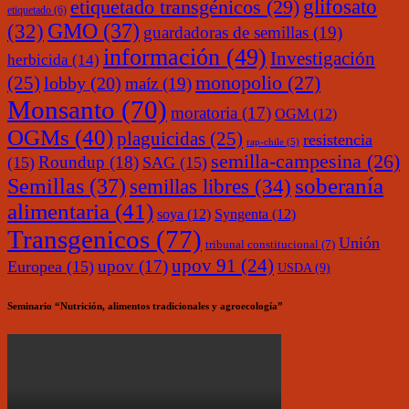
glifosato
etiquetado transgénicos
(29)
etiquetado
(6)
(32)
GMO
(37)
guardadoras de semillas
(19)
información
(49)
Investigación
herbicida
(14)
monopolio
(27)
(25)
lobby
(20)
maíz
(19)
Monsanto
(70)
moratoria
(17)
OGM
(12)
OGMs
(40)
plaguicidas
(25)
resistencia
rap-chile
(5)
semilla-campesina
(26)
Roundup
(18)
(15)
SAG
(15)
soberanía
Semillas
(37)
semillas libres
(34)
alimentaria
(41)
soya
(12)
Syngenta
(12)
Transgenicos
(77)
Unión
tribunal constitucional
(7)
upov 91
(24)
upov
(17)
Europea
(15)
USDA
(9)
Seminario “Nutrición, alimentos tradicionales y agroecología”