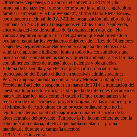
Obtentores Vegetales). No aborda el convenio UPOV 91, la
principal amenaza legal que se cierne sobre la semilla, la agricultura
familiar campesina y la biodiversidad”, afirma María Elena Rozas,
coordinadora nacional de RAP-Chile, organización miembro de la
campaña Yo No Quiero Transgénicos en Chile. Lucía Sepúlveda,
encargada del área de semillas de la organización agrega: “No
vamos a legitimar ningún truco del gobierno que esté orientado a
ocultar o maquillar los verdaderos objetivos de la Ley de Obtentores
Vegetales. Seguiremos adelante con la campaña de defensa de la
semilla campesina e indígena, junto a todos los consumidores que
buscan contar con alimentos sanos y quieren alimentar a sus familias
con alimentos libres de transgénicos, patentes y plaguicidas.”
El tema de la semilla y su efectiva protección no ha sido una
preocupación del Estado chileno en sucesivas administraciones.
Pero la campaña ciudadana contra la Ley Monsanto obligó a la
Presidenta Bachelet a suspender en marzo de 2014 la tramitación del
cuestionado proyecto e iniciar la búsqueda de diferentes mecanismos
para viabilizar ley, tales como el estudio [1]que comentamos y la
redacción de indicaciones al proyecto original, dadas a conocer por
el Ministerio de Agricultura en un proceso unilateral que no ha
tenido carácter nacional ni ha significado una rectificación de las
ideas centrales del proyecto. Tampoco lo ha hecho coherente con la
soberanía alimentaria, objetivo que había señalado la propia
mandataria durante su campaña electoral.
UPOV 91 es lo central