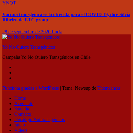
YNQT
Vacuna transgénica es la ofrecida para el COVID 19, dice Silvia
Ribeiro de ETC group
28 de septiembre de 2020
Lucia
Yo No Quiero Transgénicos
Campaña Yo No Quiero Transgénicos en Chile
Funciona gracias a WordPress
|
Tema: Newsup de
Themeansar
Home
Acerca de
Agenda
Contacto
Decálogo Antitransgénicos
Inicio
Videos