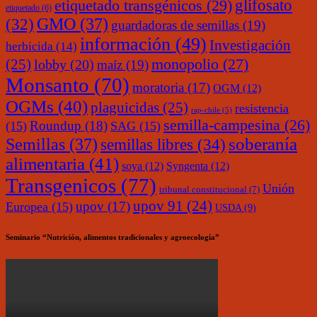
glifosato
etiquetado transgénicos
(29)
etiquetado
(6)
(32)
GMO
(37)
guardadoras de semillas
(19)
información
(49)
Investigación
herbicida
(14)
monopolio
(27)
(25)
lobby
(20)
maíz
(19)
Monsanto
(70)
moratoria
(17)
OGM
(12)
OGMs
(40)
plaguicidas
(25)
resistencia
rap-chile
(5)
semilla-campesina
(26)
Roundup
(18)
(15)
SAG
(15)
soberanía
Semillas
(37)
semillas libres
(34)
alimentaria
(41)
soya
(12)
Syngenta
(12)
Transgenicos
(77)
Unión
tribunal constitucional
(7)
upov 91
(24)
upov
(17)
Europea
(15)
USDA
(9)
Seminario “Nutrición, alimentos tradicionales y agroecología”