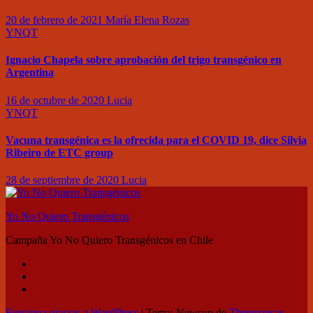
20 de febrero de 2021
María Elena Rozas
YNQT
Ignacio Chapela sobre aprobación del trigo transgénico en
Argentina
16 de octubre de 2020
Lucia
YNQT
Vacuna transgénica es la ofrecida para el COVID 19, dice Silvia
Ribeiro de ETC group
28 de septiembre de 2020
Lucia
Yo No Quiero Transgénicos
Campaña Yo No Quiero Transgénicos en Chile
Funciona gracias a WordPress
|
Tema: Newsup de
Themeansar