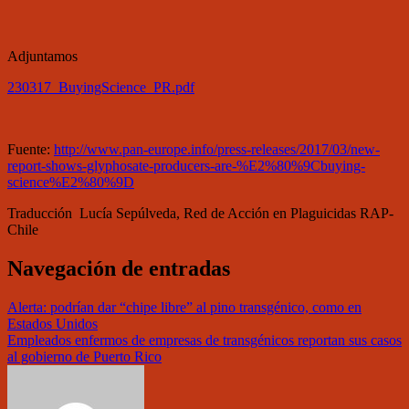
Adjuntamos
230317_BuyingScience_PR.pdf
Fuente:
http://www.pan-europe.info/press-releases/2017/03/new-
report-shows-glyphosate-producers-are-%E2%80%9Cbuying-
science%E2%80%9D
Traducción Lucía Sepúlveda, Red de Acción en Plaguicidas RAP-
Chile
Navegación de entradas
Alerta: podrían dar “chipe libre” al pino transgénico, como en
Estados Unidos
Empleados enfermos de empresas de transgénicos reportan sus casos
al gobierno de Puerto Rico