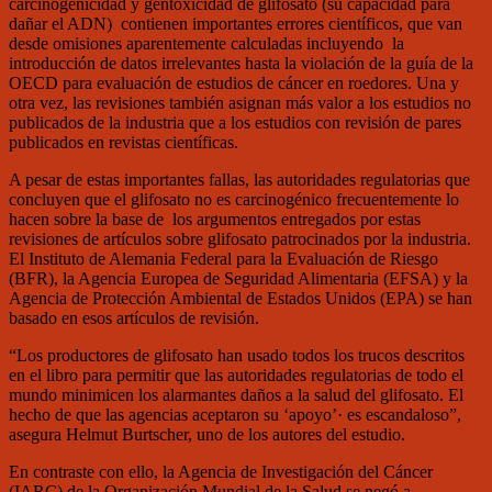
carcinogenicidad y gentoxicidad de glifosato (su capacidad para
dañar el ADN) contienen importantes errores científicos, que van
desde omisiones aparentemente calculadas incluyendo la
introducción de datos irrelevantes hasta la violación de la guía de la
OECD para evaluación de estudios de cáncer en roedores. Una y
otra vez, las revisiones también asignan más valor a los estudios no
publicados de la industria que a los estudios con revisión de pares
publicados en revistas científicas.
A pesar de estas importantes fallas, las autoridades regulatorias que
concluyen que el glifosato no es carcinogénico frecuentemente lo
hacen sobre la base de los argumentos entregados por estas
revisiones de artículos sobre glifosato patrocinados por la industria.
El Instituto de Alemania Federal para la Evaluación de Riesgo
(BFR), la Agencia Europea de Seguridad Alimentaria (EFSA) y la
Agencia de Protección Ambiental de Estados Unidos (EPA) se han
basado en esos artículos de revisión.
“Los productores de glifosato han usado todos los trucos descritos
en el libro para permitir que las autoridades regulatorias de todo el
mundo minimicen los alarmantes daños a la salud del glifosato. El
hecho de que las agencias aceptaron su ‘apoyo’· es escandaloso”,
asegura Helmut Burtscher, uno de los autores del estudio.
En contraste con ello, la Agencia de Investigación del Cáncer
(IARC) de la Organización Mundial de la Salud se negó a