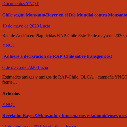
Documentos
YNQT
Chile según Monsanto/Bayer en el Día Mundial contra Monsant
19 de mayo de 2020
Lucia
Red de Acción en Plaguicidas RAP-Chile Este 19 de mayo de 2020, e
YNQT
¡Adhiere a declaración de RAP-Chile sobre transgénicos!
6 de mayo de 2020
Lucia
Estimadxs amigas y amigos de RAP-Chile, OLCA, campaña YNQT y defe
frente…
Artículos
YNQT
Revelado: Bayer&Monsanto y funcionarios estadounidenses pre
21 de febrero de 2021
María Elena Rozas