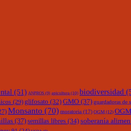
ntal
(51)
biodiversidad
(
ANPROS
(9)
apicultura
(10)
glifosato
(32)
GMO
(37)
nicos
(29)
guardadoras de s
Monsanto
(70)
OGM
27)
moratoria
(17)
OGM
(12)
soberanía alimen
illas
(37)
semillas libres
(34)
upov 91
(24)