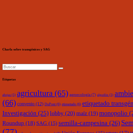
Charla sobre transgénicos y SAG
Etiquetas
agricultura
(65)
ambie
agroecología
(7)
abejas
(5)
algodón
(5)
(66)
etiquetado transgé
convenio
(12)
DuPont
(6)
etiquetado
(6)
monopolio
(
Investigación
(25)
lobby
(20)
maíz
(19)
Sem
semilla-campesina
(26)
Roundup
(18)
SAG
(15)
(77)
upov
(17)