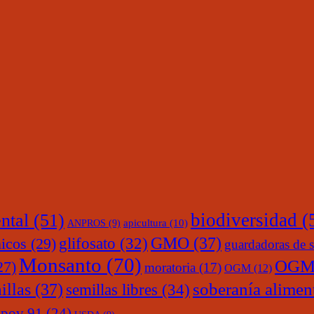
ntal
(51)
biodiversidad
(
ANPROS
(9)
apicultura
(10)
glifosato
(32)
GMO
(37)
nicos
(29)
guardadoras de s
Monsanto
(70)
OGM
27)
moratoria
(17)
OGM
(12)
soberanía alimen
illas
(37)
semillas libres
(34)
upov 91
(24)