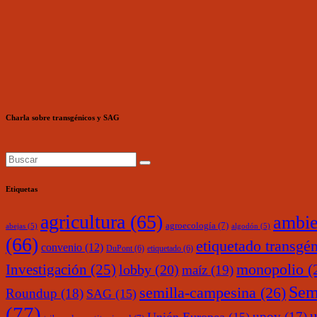
Charla sobre transgénicos y SAG
Etiquetas
agricultura
(65)
ambie
agroecología
(7)
abejas
(5)
algodón
(5)
(66)
etiquetado transgé
convenio
(12)
DuPont
(6)
etiquetado
(6)
monopolio
(
Investigación
(25)
lobby
(20)
maíz
(19)
Sem
semilla-campesina
(26)
Roundup
(18)
SAG
(15)
(77)
upov
(17)