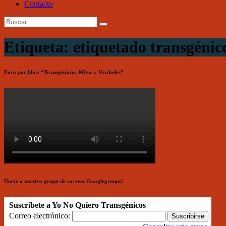
Contacto
Etiqueta: etiquetado transgénic
Foro por libro “Transgénicos: Mitos y Verdades”
Únete a nuestro grupo de correos Googlegroups!
Suscríbete a Yo No Quiero Transgénicos
Correo electrónico: