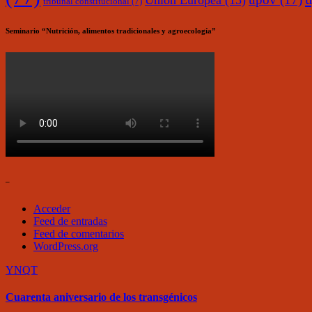
Unión Europea
(15)
tribunal constitucional
(7)
Seminario “Nutrición, alimentos tradicionales y agroecología”
–
Acceder
Feed de entradas
Feed de comentarios
WordPress.org
YNQT
Cuarenta aniversario de los transgénicos