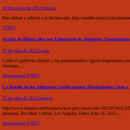
18 de agosto de 2012
Ignacia
Para firmar y adherir a la declaración: http://seedfreedom.in/declaratio
YNQT
Acción en HiperLider por Etiquetado de Alimentos Transgénico
27 de julio de 2012
Lucia
Como el gobierno chileno y los parlamentarios siguen negándonos nue
Santiago,…
Documentos
YNQT
La Batalla de los Alimentos Genéticamente Manipulados Llega a 
23 de julio de 2012
Ignacia
http://www.latimes.com/business/la-fi-gmo-food-vote-20120720,0,245
preparan. Por Marc Lifsher, Los Angeles Times Julio 19, 2012,…
Documentos
YNQT