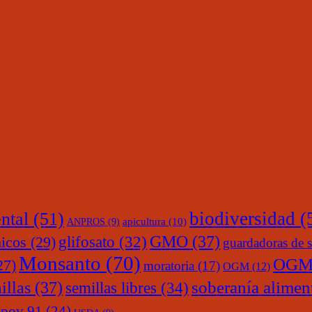
ntal
(51)
biodiversidad
(
ANPROS
(9)
apicultura
(10)
glifosato
(32)
GMO
(37)
nicos
(29)
guardadoras de s
Monsanto
(70)
OGM
27)
moratoria
(17)
OGM
(12)
soberanía alimen
illas
(37)
semillas libres
(34)
upov 91
(24)