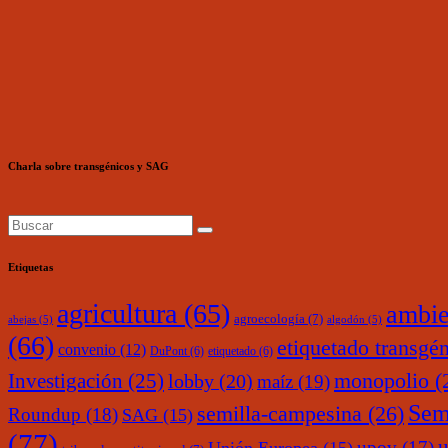
Charla sobre transgénicos y SAG
Etiquetas
agricultura
(65)
ambie
agroecología
(7)
abejas
(5)
algodón
(5)
(66)
etiquetado transgé
convenio
(12)
DuPont
(6)
etiquetado
(6)
monopolio
(
Investigación
(25)
lobby
(20)
maíz
(19)
Sem
semilla-campesina
(26)
Roundup
(18)
SAG
(15)
(77)
upov
(17)