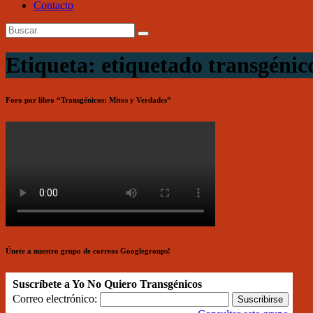
Contacto
Etiqueta: etiquetado transgénic
Foro por libro “Transgénicos: Mitos y Verdades”
Únete a nuestro grupo de correos Googlegroups!
Suscríbete a Yo No Quiero Transgénicos
Correo electrónico: