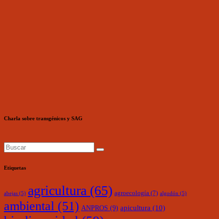
Charla sobre transgénicos y SAG
Etiquetas
agricultura
(65)
agroecología
(7)
abejas
(5)
algodón
(5)
ambiental
(51)
ANPROS
(9)
apicultura
(10)