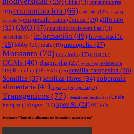
biodiversidad
(59)
Chile
(18)
consumidores
contaminación
(66)
(19)
convenio
(12)
DuPont
(6)
glifosato
etiquetado transgénicos
(29)
etiquetado
(6)
(32)
GMO
(37)
guardadoras de semillas
(19)
información
(49)
Investigación
herbicida
(14)
monopolio
(27)
(25)
lobby
(20)
maíz
(19)
Monsanto
(70)
moratoria
(17)
OGM
(12)
OGMs
(40)
plaguicidas
(25)
resistencia
rap-chile
(5)
semilla-campesina
(26)
Roundup
(18)
(15)
SAG
(15)
soberanía
Semillas
(37)
semillas libres
(34)
alimentaria
(41)
soya
(12)
Syngenta
(12)
Transgenicos
(77)
Unión
tribunal constitucional
(7)
upov 91
(24)
upov
(17)
Europea
(15)
USDA
(9)
Seminario “Nutrición, alimentos tradicionales y agroecología”