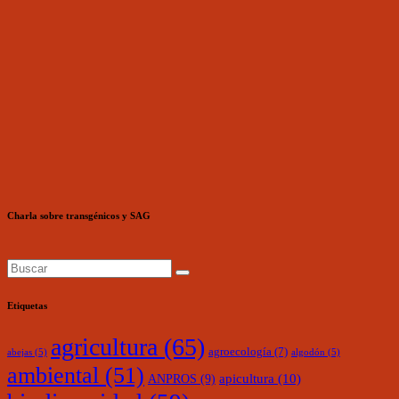
Charla sobre transgénicos y SAG
Etiquetas
agricultura
(65)
agroecología
(7)
abejas
(5)
algodón
(5)
ambiental
(51)
ANPROS
(9)
apicultura
(10)