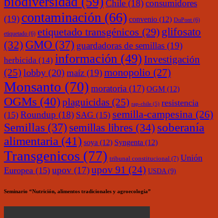
biodiversidad
(59)
Chile
(18)
consumidores
contaminación
(66)
(19)
convenio
(12)
DuPont
(6)
glifosato
etiquetado transgénicos
(29)
etiquetado
(6)
(32)
GMO
(37)
guardadoras de semillas
(19)
información
(49)
Investigación
herbicida
(14)
monopolio
(27)
(25)
lobby
(20)
maíz
(19)
Monsanto
(70)
moratoria
(17)
OGM
(12)
OGMs
(40)
plaguicidas
(25)
resistencia
rap-chile
(5)
semilla-campesina
(26)
Roundup
(18)
(15)
SAG
(15)
soberanía
Semillas
(37)
semillas libres
(34)
alimentaria
(41)
soya
(12)
Syngenta
(12)
Transgenicos
(77)
Unión
tribunal constitucional
(7)
upov 91
(24)
upov
(17)
Europea
(15)
USDA
(9)
Seminario “Nutrición, alimentos tradicionales y agroecología”