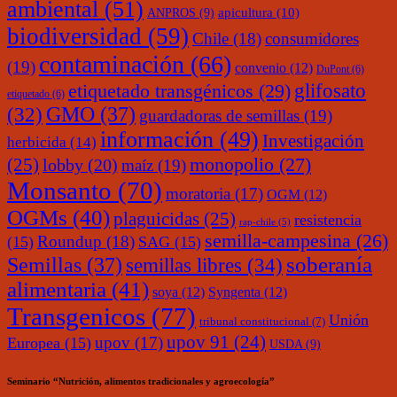
ambiental
(51)
ANPROS
(9)
apicultura
(10)
biodiversidad
(59)
Chile
(18)
consumidores
contaminación
(66)
(19)
convenio
(12)
DuPont
(6)
glifosato
etiquetado transgénicos
(29)
etiquetado
(6)
(32)
GMO
(37)
guardadoras de semillas
(19)
información
(49)
Investigación
herbicida
(14)
monopolio
(27)
(25)
lobby
(20)
maíz
(19)
Monsanto
(70)
moratoria
(17)
OGM
(12)
OGMs
(40)
plaguicidas
(25)
resistencia
rap-chile
(5)
semilla-campesina
(26)
Roundup
(18)
(15)
SAG
(15)
soberanía
Semillas
(37)
semillas libres
(34)
alimentaria
(41)
soya
(12)
Syngenta
(12)
Transgenicos
(77)
Unión
tribunal constitucional
(7)
upov 91
(24)
upov
(17)
Europea
(15)
USDA
(9)
Seminario “Nutrición, alimentos tradicionales y agroecología”