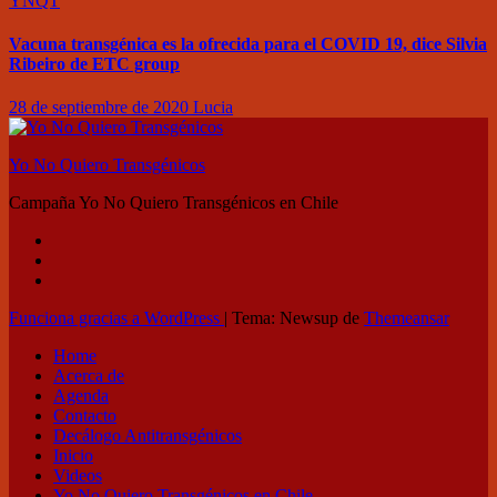
YNQT
Vacuna transgénica es la ofrecida para el COVID 19, dice Silvia
Ribeiro de ETC group
28 de septiembre de 2020
Lucia
Yo No Quiero Transgénicos
Campaña Yo No Quiero Transgénicos en Chile
Funciona gracias a WordPress
|
Tema: Newsup de
Themeansar
Home
Acerca de
Agenda
Contacto
Decálogo Antitransgénicos
Inicio
Videos
Yo No Quiero Transgénicos en Chile