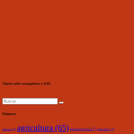
Charla sobre transgénicos y SAG
Etiquetas
agricultura
(65)
agroecología
(7)
abejas
(5)
algodón
(5)