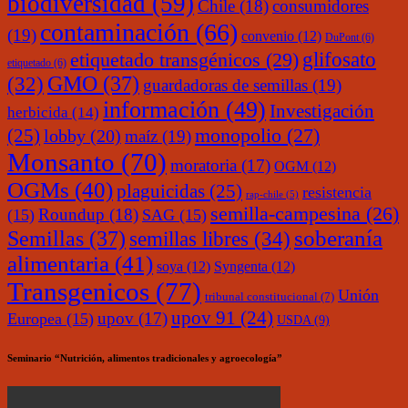
biodiversidad
(59)
Chile
(18)
consumidores
contaminación
(66)
(19)
convenio
(12)
DuPont
(6)
glifosato
etiquetado transgénicos
(29)
etiquetado
(6)
(32)
GMO
(37)
guardadoras de semillas
(19)
información
(49)
Investigación
herbicida
(14)
monopolio
(27)
(25)
lobby
(20)
maíz
(19)
Monsanto
(70)
moratoria
(17)
OGM
(12)
OGMs
(40)
plaguicidas
(25)
resistencia
rap-chile
(5)
semilla-campesina
(26)
Roundup
(18)
(15)
SAG
(15)
soberanía
Semillas
(37)
semillas libres
(34)
alimentaria
(41)
soya
(12)
Syngenta
(12)
Transgenicos
(77)
Unión
tribunal constitucional
(7)
upov 91
(24)
upov
(17)
Europea
(15)
USDA
(9)
Seminario “Nutrición, alimentos tradicionales y agroecología”