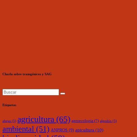
Charla sobre transgénicos y SAG
Etiquetas
agricultura
(65)
agroecología
(7)
abejas
(5)
algodón
(5)
ambiental
(51)
ANPROS
(9)
apicultura
(10)