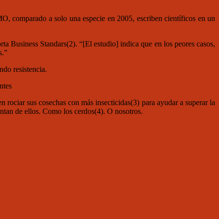
O, comparado a solo una especie en 2005, escriben científicos en un
ta Business Standars(2). “[El estudio] indica que en los peores casos,
s.”
ndo resistencia.
ntes
 rociar sus cosechas con más insecticidas(3) para ayudar a superar la
entan de ellos. Como los cerdos(4). O nosotros.