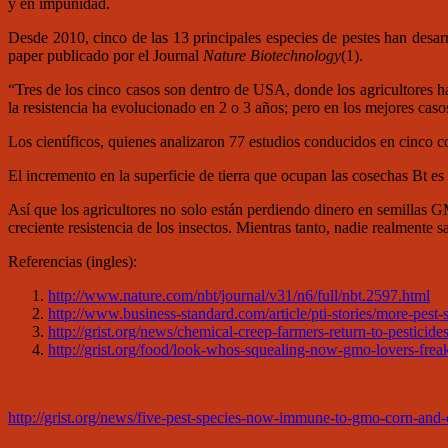
y en impunidad.
Desde 2010, cinco de las 13 principales especies de pestes han des
paper publicado por el Journal
Nature Biotechnology
(1).
“Tres de los cinco casos son dentro de USA, donde los agricultores ha
la resistencia ha evolucionado en 2 o 3 años; pero en los mejores caso
Los científicos, quienes analizaron 77 estudios conducidos en cinco co
El incremento en la superficie de tierra que ocupan las cosechas Bt es
Así que los agricultores no solo están perdiendo dinero en semillas 
creciente resistencia de los insectos. Mientras tanto, nadie realmente
Referencias (ingles):
http://www.nature.com/nbt/journal/v31/n6/full/nbt.2597.html
http://www.business-standard.com/article/pti-stories/more-pes
http://grist.org/news/chemical-creep-farmers-return-to-pesticid
http://grist.org/food/look-whos-squealing-now-gmo-lovers-frea
http://grist.org/news/five-pest-species-now-immune-to-gmo-corn-and-