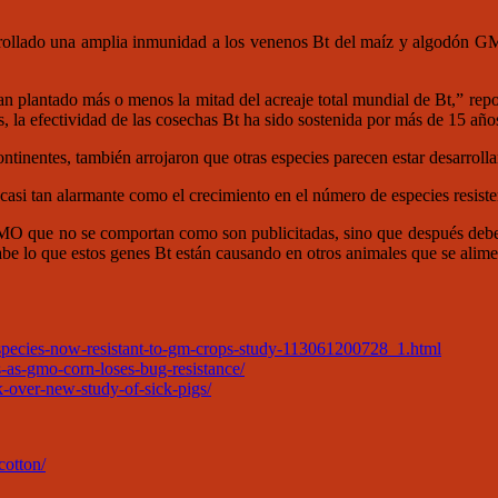
arrollado una amplia inmunidad a los venenos Bt del maíz y algodón GM
n plantado más o menos la mitad del acreaje total mundial de Bt,” repor
s, la efectividad de las cosechas Bt ha sido sostenida por más de 15 año
ntinentes, también arrojaron que otras especies parecen estar desarrolla
 casi tan alarmante como el crecimiento en el número de especies resiste
GMO que no se comportan como son publicitadas, sino que después deben
 sabe lo que estos genes Bt están causando en otros animales que se alim
t-species-now-resistant-to-gm-crops-study-113061200728_1.html
es-as-gmo-corn-loses-bug-resistance/
k-over-new-study-of-sick-pigs/
cotton/