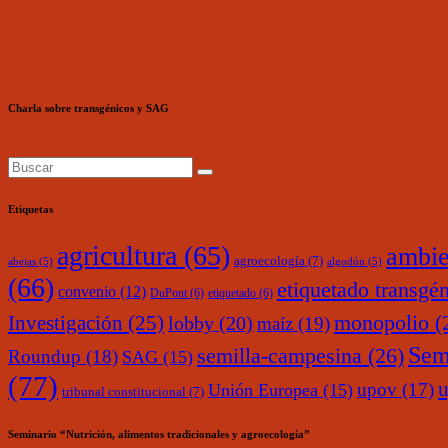
Charla sobre transgénicos y SAG
Etiquetas
agricultura
(65)
ambie
agroecología
(7)
abejas
(5)
algodón
(5)
(66)
etiquetado transgé
convenio
(12)
DuPont
(6)
etiquetado
(6)
monopolio
(
Investigación
(25)
lobby
(20)
maíz
(19)
Sem
semilla-campesina
(26)
Roundup
(18)
SAG
(15)
(77)
upov
(17)
Unión Europea
(15)
tribunal constitucional
(7)
Seminario “Nutrición, alimentos tradicionales y agroecología”