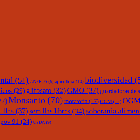
ntal
(51)
biodiversidad
(
ANPROS
(9)
apicultura
(10)
glifosato
(32)
GMO
(37)
nicos
(29)
guardadoras de s
Monsanto
(70)
OGM
27)
moratoria
(17)
OGM
(12)
soberanía alimen
illas
(37)
semillas libres
(34)
upov 91
(24)
USDA
(9)