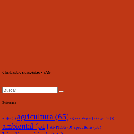
Charla sobre transgénicos y SAG
Etiquetas
agricultura
(65)
agroecología
(7)
abejas
(5)
algodón
(5)
ambiental
(51)
ANPROS
(9)
apicultura
(10)