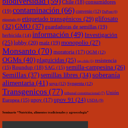
biodiversidad
(59)
Chile
(18)
consumidores
contaminación
(66)
(19)
convenio
(12)
DuPont
(6)
glifosato
etiquetado transgénicos
(29)
etiquetado
(6)
(32)
GMO
(37)
guardadoras de semillas
(19)
información
(49)
Investigación
herbicida
(14)
monopolio
(27)
(25)
lobby
(20)
maíz
(19)
Monsanto
(70)
moratoria
(17)
OGM
(12)
OGMs
(40)
plaguicidas
(25)
resistencia
rap-chile
(5)
semilla-campesina
(26)
Roundup
(18)
(15)
SAG
(15)
soberanía
Semillas
(37)
semillas libres
(34)
alimentaria
(41)
soya
(12)
Syngenta
(12)
Transgenicos
(77)
Unión
tribunal constitucional
(7)
upov 91
(24)
upov
(17)
Europea
(15)
USDA
(9)
Seminario “Nutrición, alimentos tradicionales y agroecología”