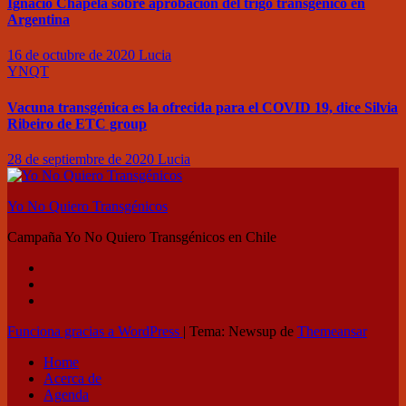
Ignacio Chapela sobre aprobación del trigo transgénico en
Argentina
16 de octubre de 2020
Lucia
YNQT
Vacuna transgénica es la ofrecida para el COVID 19, dice Silvia
Ribeiro de ETC group
28 de septiembre de 2020
Lucia
Yo No Quiero Transgénicos
Campaña Yo No Quiero Transgénicos en Chile
Funciona gracias a WordPress
|
Tema: Newsup de
Themeansar
Home
Acerca de
Agenda