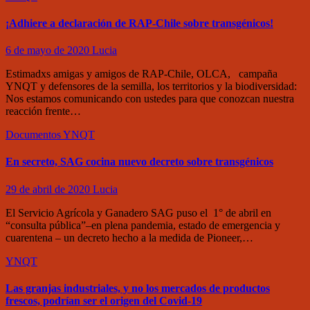
¡Adhiere a declaración de RAP-Chile sobre transgénicos!
6 de mayo de 2020
Lucia
Estimadxs amigas y amigos de RAP-Chile, OLCA, campaña
YNQT y defensores de la semilla, los territorios y la biodiversidad:
Nos estamos comunicando con ustedes para que conozcan nuestra
reacción frente…
Documentos
YNQT
En secreto, SAG cocina nuevo decreto sobre transgénicos
29 de abril de 2020
Lucia
El Servicio Agrícola y Ganadero SAG puso el 1° de abril en
“consulta pública”–en plena pandemia, estado de emergencia y
cuarentena – un decreto hecho a la medida de Pioneer,…
YNQT
Las granjas industriales, y no los mercados de productos
frescos, podrían ser el origen del Covid-19