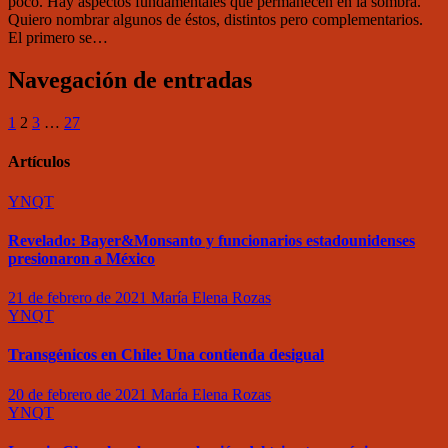
poco. Hay aspectos fundamentales que permanecen en la sombra.
Quiero nombrar algunos de éstos, distintos pero complementarios.
El primero se…
Navegación de entradas
1
2
3
…
27
Artículos
YNQT
Revelado: Bayer&Monsanto y funcionarios estadounidenses
presionaron a México
21 de febrero de 2021
María Elena Rozas
YNQT
Transgénicos en Chile: Una contienda desigual
20 de febrero de 2021
María Elena Rozas
YNQT