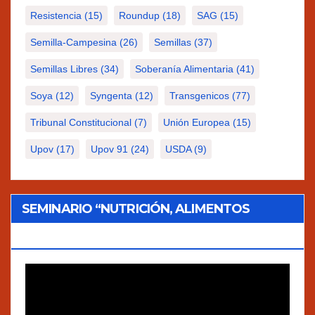
Resistencia
(15)
Roundup
(18)
SAG
(15)
Semilla-Campesina
(26)
Semillas
(37)
Semillas Libres
(34)
Soberanía Alimentaria
(41)
Soya
(12)
Syngenta
(12)
Transgenicos
(77)
Tribunal Constitucional
(7)
Unión Europea
(15)
Upov
(17)
Upov 91
(24)
USDA
(9)
SEMINARIO “NUTRICIÓN, ALIMENTOS
TRADICIONALES Y AGROECOLOGÍA”
Reproductor
de