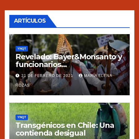
entradas
ARTÍCULOS
YNQT
Revelado: Bayer&Monsanto y
funcionarios
estadounidenses
21 DE FEBRERO DE 2021
MARÍA ELENA
presionaron a México
ROZAS
YNQT
Transgénicos en Chile: Una
contienda desigual