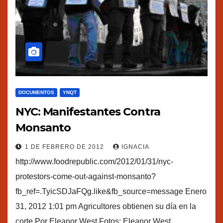
DOCUMENTOS
YNQT
NYC: Manifestantes Contra
Monsanto
1 DE FEBRERO DE 2012
IGNACIA
http://www.foodrepublic.com/2012/01/31/nyc-
protestors-come-out-against-monsanto?
fb_ref=.TyicSDJaFQg.like&fb_source=message Enero
31, 2012 1:01 pm Agricultores obtienen su día en la
corte Por Eleanor West Fotos: Eleanor West