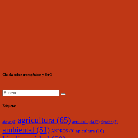
Charla sobre transgénicos y SAG
Etiquetas
agricultura
(65)
agroecología
(7)
abejas
(5)
algodón
(5)
ambiental
(51)
ANPROS
(9)
apicultura
(10)