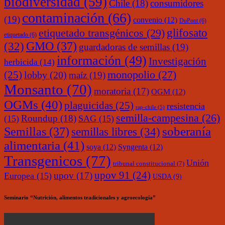
biodiversidad
(59)
Chile
(18)
consumidores
contaminación
(66)
(19)
convenio
(12)
DuPont
(6)
glifosato
etiquetado transgénicos
(29)
etiquetado
(6)
(32)
GMO
(37)
guardadoras de semillas
(19)
información
(49)
Investigación
herbicida
(14)
monopolio
(27)
(25)
lobby
(20)
maíz
(19)
Monsanto
(70)
moratoria
(17)
OGM
(12)
OGMs
(40)
plaguicidas
(25)
resistencia
rap-chile
(5)
semilla-campesina
(26)
Roundup
(18)
(15)
SAG
(15)
soberanía
Semillas
(37)
semillas libres
(34)
alimentaria
(41)
soya
(12)
Syngenta
(12)
Transgenicos
(77)
Unión
tribunal constitucional
(7)
upov 91
(24)
upov
(17)
Europea
(15)
USDA
(9)
Seminario “Nutrición, alimentos tradicionales y agroecología”