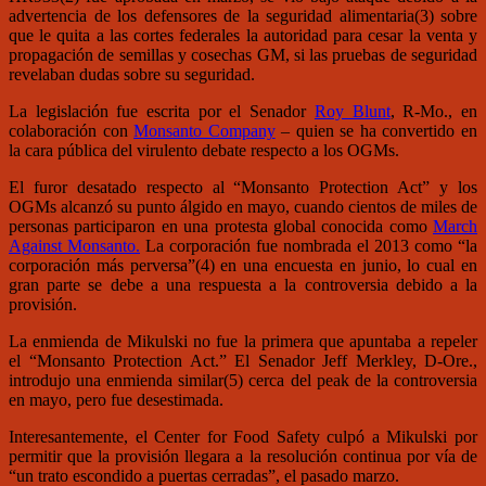
advertencia de los defensores de la seguridad alimentaria(3) sobre
que le quita a las cortes federales la autoridad para cesar la venta y
propagación de semillas y cosechas GM, si las pruebas de seguridad
revelaban dudas sobre su seguridad.
La legislación fue escrita por el Senador
Roy Blunt
, R-Mo., en
colaboración con
Monsanto Company
– quien se ha convertido en
la cara pública del virulento debate respecto a los OGMs.
El furor desatado respecto al “Monsanto Protection Act” y los
OGMs alcanzó su punto álgido en mayo, cuando cientos de miles de
personas participaron en una protesta global conocida como
March
Against Monsanto.
La corporación fue nombrada el 2013 como “la
corporación más perversa”(4) en una encuesta en junio, lo cual en
gran parte se debe a una respuesta a la controversia debido a la
provisión.
La enmienda de Mikulski no fue la primera que apuntaba a repeler
el “Monsanto Protection Act.” El Senador Jeff Merkley, D-Ore.,
introdujo una enmienda similar(5) cerca del peak de la controversia
en mayo, pero fue desestimada.
Interesantemente, el Center for Food Safety culpó a Mikulski por
permitir que la provisión llegara a la resolución continua por vía de
“un trato escondido a puertas cerradas”, el pasado marzo.