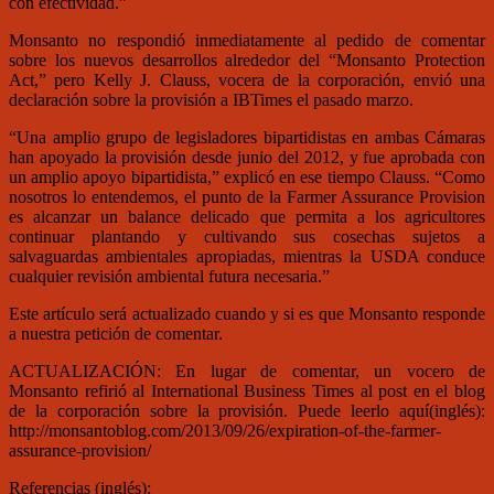
con efectividad.”
Monsanto no respondió inmediatamente al pedido de comentar
sobre los nuevos desarrollos alrededor del “Monsanto Protection
Act,” pero Kelly J. Clauss, vocera de la corporación, envió una
declaración sobre la provisión a IBTimes el pasado marzo.
“Una amplio grupo de legisladores bipartidistas en ambas Cámaras
han apoyado la provisión desde junio del 2012, y fue aprobada con
un amplio apoyo bipartidista,” explicó en ese tiempo Clauss. “Como
nosotros lo entendemos, el punto de la Farmer Assurance Provision
es alcanzar un balance delicado que permita a los agricultores
continuar plantando y cultivando sus cosechas sujetos a
salvaguardas ambientales apropiadas, mientras la USDA conduce
cualquier revisión ambiental futura necesaria.”
Este artículo será actualizado cuando y si es que Monsanto responde
a nuestra petición de comentar.
ACTUALIZACIÓN: En lugar de comentar, un vocero de
Monsanto refirió al International Business Times al post en el blog
de la corporación sobre la provisión. Puede leerlo aquí(inglés):
http://monsantoblog.com/2013/09/26/expiration-of-the-farmer-
assurance-provision/
Referencias (inglés):