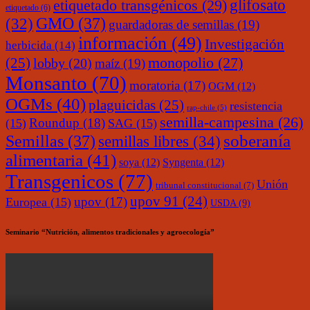
glifosato
etiquetado transgénicos
(29)
etiquetado
(6)
(32)
GMO
(37)
guardadoras de semillas
(19)
información
(49)
Investigación
herbicida
(14)
monopolio
(27)
(25)
lobby
(20)
maíz
(19)
Monsanto
(70)
moratoria
(17)
OGM
(12)
OGMs
(40)
plaguicidas
(25)
resistencia
rap-chile
(5)
semilla-campesina
(26)
Roundup
(18)
(15)
SAG
(15)
soberanía
Semillas
(37)
semillas libres
(34)
alimentaria
(41)
soya
(12)
Syngenta
(12)
Transgenicos
(77)
Unión
tribunal constitucional
(7)
upov 91
(24)
upov
(17)
Europea
(15)
USDA
(9)
Seminario “Nutrición, alimentos tradicionales y agroecología”