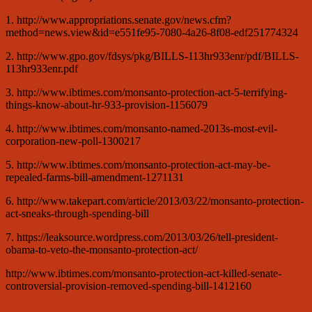
1. http://www.appropriations.senate.gov/news.cfm?
method=news.view&id=e551fe95-7080-4a26-8f08-edf251774324
2. http://www.gpo.gov/fdsys/pkg/BILLS-113hr933enr/pdf/BILLS-
113hr933enr.pdf
3. http://www.ibtimes.com/monsanto-protection-act-5-terrifying-
things-know-about-hr-933-provision-1156079
4. http://www.ibtimes.com/monsanto-named-2013s-most-evil-
corporation-new-poll-1300217
5. http://www.ibtimes.com/monsanto-protection-act-may-be-
repealed-farms-bill-amendment-1271131
6. http://www.takepart.com/article/2013/03/22/monsanto-protection-
act-sneaks-through-spending-bill
7. https://leaksource.wordpress.com/2013/03/26/tell-president-
obama-to-veto-the-monsanto-protection-act/
http://www.ibtimes.com/monsanto-protection-act-killed-senate-
controversial-provision-removed-spending-bill-1412160