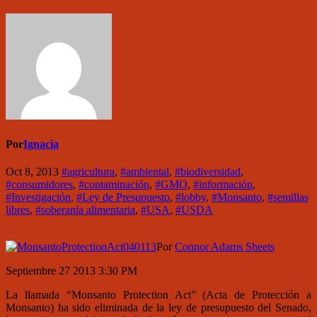
Por
Ignacia
Oct 8, 2013
#agricultura
,
#ambiental
,
#biodiversidad
,
#consumidores
,
#contaminación
,
#GMO
,
#información
,
#Investigación
,
#Ley de Presupuesto
,
#lobby
,
#Monsanto
,
#semillas
libres
,
#soberanía alimentaria
,
#USA
,
#USDA
Por
Connor Adams Sheets
Septiembre 27 2013 3:30 PM
La llamada “Monsanto Protection Act” (Acta de Protección a
Monsanto) ha sido eliminada de la ley de presupuesto del Senado,