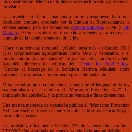
los opositores se deleitan de la decisión respecto a esta controversial
provisión.
La provisión se habría mantenido en el presupuesto bajo una
resolución continua aprobada por la Cámara de Representantes la
semana pasada, pero los Senadores
Barbara Mikulski
, D-Md y
Jeff
Merkley
, D-Ore. encabezaron una exitosa ofensiva para remover el
lenguaje de la versión senatorial de la ley.
“Hace una semana, pregunté, ‘¿Quién pesa más en Capitol Hill?
¿Las corporaciones agroquímicas como Dow y Monsanto, o el
movimiento por la alimentación?’” dijo en una declaración Elizabeth
Kucinich, directora de políticas del
Center for Food Safety
.
“Gracias al liderazgo de la Senadora Barbara Mikulski ahora
sabemos la respuesta: el movimiento por la alimentación.”
Mikulski introdujo una enmienda(1) para que el lenguaje de la ley
sea cambiado y así eliminar el “Monsanto Protection Act”. La
enmienda fue aprobada, y la provisión vencerá a fines de este mes.
Una masiva marejada de oposición pública al “Monsanto Protection
Act” comenzó en marzo, cuando la noticia de su existencia llegó a
los medios masivos.
La provisión, oficialmente Sección 735 de la resolución continua
HR933(2) fue aprobada en marzo, se vio bajo ataque debido a la