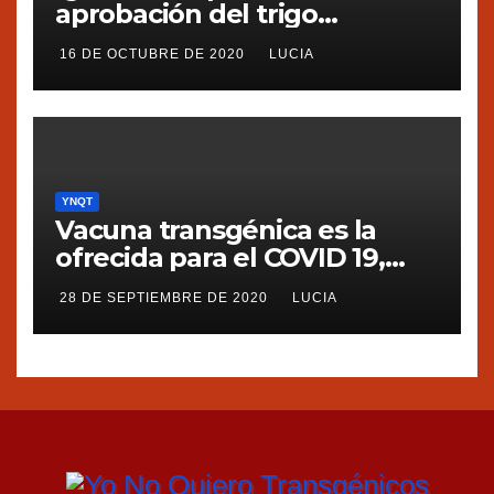
aprobación del trigo
transgénico en Argentina
16 DE OCTUBRE DE 2020
LUCIA
YNQT
Vacuna transgénica es la
ofrecida para el COVID 19,
dice Silvia Ribeiro de ETC
28 DE SEPTIEMBRE DE 2020
LUCIA
group