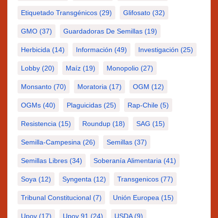
Etiquetado Transgénicos
(29)
Glifosato
(32)
GMO
(37)
Guardadoras De Semillas
(19)
Herbicida
(14)
Información
(49)
Investigación
(25)
Lobby
(20)
Maíz
(19)
Monopolio
(27)
Monsanto
(70)
Moratoria
(17)
OGM
(12)
OGMs
(40)
Plaguicidas
(25)
Rap-Chile
(5)
Resistencia
(15)
Roundup
(18)
SAG
(15)
Semilla-Campesina
(26)
Semillas
(37)
Semillas Libres
(34)
Soberanía Alimentaria
(41)
Soya
(12)
Syngenta
(12)
Transgenicos
(77)
Tribunal Constitucional
(7)
Unión Europea
(15)
Upov
(17)
Upov 91
(24)
USDA
(9)