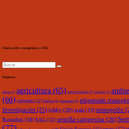
Charla sobre transgénicos y SAG
Etiquetas
agricultura
(65)
ambie
agroecología
(7)
abejas
(5)
algodón
(5)
(66)
etiquetado transgé
convenio
(12)
DuPont
(6)
etiquetado
(6)
monopolio
(
Investigación
(25)
lobby
(20)
maíz
(19)
Sem
semilla-campesina
(26)
Roundup
(18)
SAG
(15)
(77)
upov
(17)