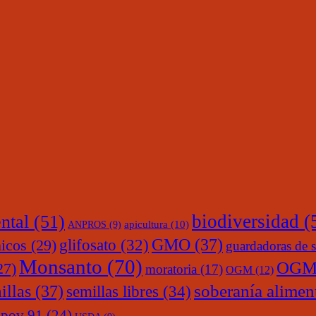
ntal
(51)
biodiversidad
(
ANPROS
(9)
apicultura
(10)
glifosato
(32)
GMO
(37)
nicos
(29)
guardadoras de s
Monsanto
(70)
OGM
27)
moratoria
(17)
OGM
(12)
soberanía alimen
illas
(37)
semillas libres
(34)
upov 91
(24)