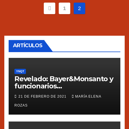
Navegación
1
2
de
entradas
ARTÍCULOS
YNQT
Revelado: Bayer&Monsanto y
funcionarios
estadounidenses
21 DE FEBRERO DE 2021
MARÍA ELENA
presionaron a México
ROZAS