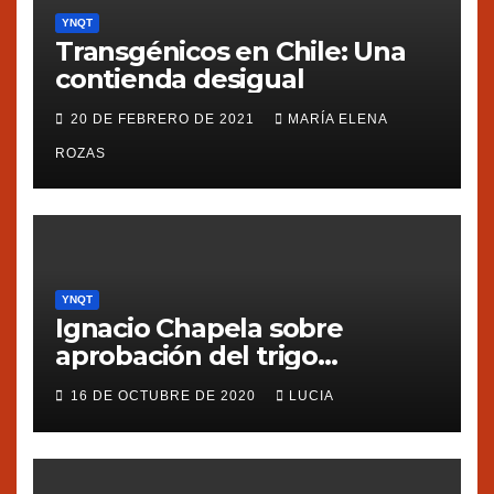
YNQT
Transgénicos en Chile: Una
contienda desigual
20 DE FEBRERO DE 2021
MARÍA ELENA
ROZAS
YNQT
Ignacio Chapela sobre
aprobación del trigo
transgénico en Argentina
16 DE OCTUBRE DE 2020
LUCIA