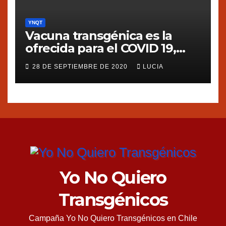
YNQT
Vacuna transgénica es la
ofrecida para el COVID 19,
dice Silvia Ribeiro de ETC
28 DE SEPTIEMBRE DE 2020
LUCIA
group
Yo No Quiero
Transgénicos
Campaña Yo No Quiero Transgénicos en Chile