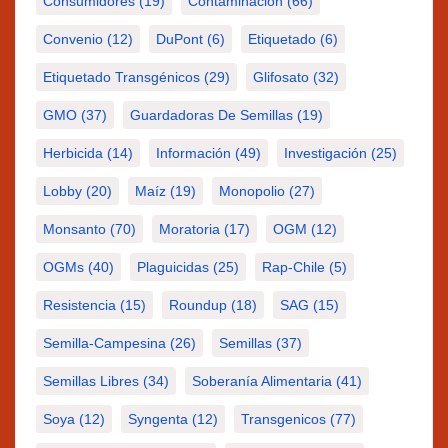
Consumidores
(19)
Contaminación
(66)
Convenio
(12)
DuPont
(6)
Etiquetado
(6)
Etiquetado Transgénicos
(29)
Glifosato
(32)
GMO
(37)
Guardadoras De Semillas
(19)
Herbicida
(14)
Información
(49)
Investigación
(25)
Lobby
(20)
Maíz
(19)
Monopolio
(27)
Monsanto
(70)
Moratoria
(17)
OGM
(12)
OGMs
(40)
Plaguicidas
(25)
Rap-Chile
(5)
Resistencia
(15)
Roundup
(18)
SAG
(15)
Semilla-Campesina
(26)
Semillas
(37)
Semillas Libres
(34)
Soberanía Alimentaria
(41)
Soya
(12)
Syngenta
(12)
Transgenicos
(77)