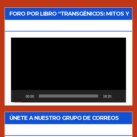
FORO POR LIBRO “TRANSGÉNICOS: MITOS Y
VERDADES”
Reproductor
de
vídeo
00:00
18:20
ÚNETE A NUESTRO GRUPO DE CORREOS
GOOGLEGROUPS!