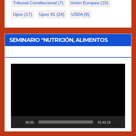
Tribunal Constitucional
(7)
Unión Europea
(15)
Upov
(17)
Upov 91
(24)
USDA
(9)
SEMINARIO “NUTRICIÓN, ALIMENTOS
TRADICIONALES Y AGROECOLOGÍA”
Reproductor
de
vídeo
00:00
01:43:19