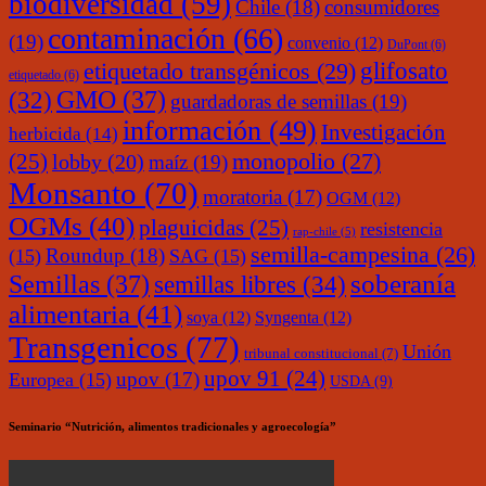
biodiversidad
(59)
Chile
(18)
consumidores
contaminación
(66)
(19)
convenio
(12)
DuPont
(6)
glifosato
etiquetado transgénicos
(29)
etiquetado
(6)
(32)
GMO
(37)
guardadoras de semillas
(19)
información
(49)
Investigación
herbicida
(14)
monopolio
(27)
(25)
lobby
(20)
maíz
(19)
Monsanto
(70)
moratoria
(17)
OGM
(12)
OGMs
(40)
plaguicidas
(25)
resistencia
rap-chile
(5)
semilla-campesina
(26)
Roundup
(18)
(15)
SAG
(15)
soberanía
Semillas
(37)
semillas libres
(34)
alimentaria
(41)
soya
(12)
Syngenta
(12)
Transgenicos
(77)
Unión
tribunal constitucional
(7)
upov 91
(24)
upov
(17)
Europea
(15)
USDA
(9)
Seminario “Nutrición, alimentos tradicionales y agroecología”