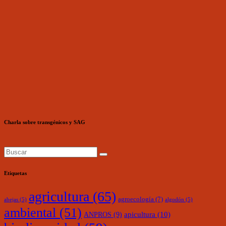
Charla sobre transgénicos y SAG
Etiquetas
agricultura
(65)
agroecología
(7)
abejas
(5)
algodón
(5)
ambiental
(51)
ANPROS
(9)
apicultura
(10)