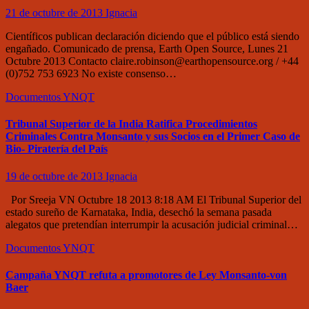
21 de octubre de 2013
Ignacia
Científicos publican declaración diciendo que el público está siendo
engañado. Comunicado de prensa, Earth Open Source, Lunes 21
Octubre 2013 Contacto claire.robinson@earthopensource.org / +44
(0)752 753 6923 No existe consenso…
Documentos
YNQT
Tribunal Superior de la India Ratifica Procedimientos
Criminales Contra Monsanto y sus Socios en el Primer Caso de
Bio- Piratería del País
19 de octubre de 2013
Ignacia
Por Sreeja VN Octubre 18 2013 8:18 AM El Tribunal Superior del
estado sureño de Karnataka, India, desechó la semana pasada
alegatos que pretendían interrumpir la acusación judicial criminal…
Documentos
YNQT
Campaña YNQT refuta a promotores de Ley Monsanto-von
Baer